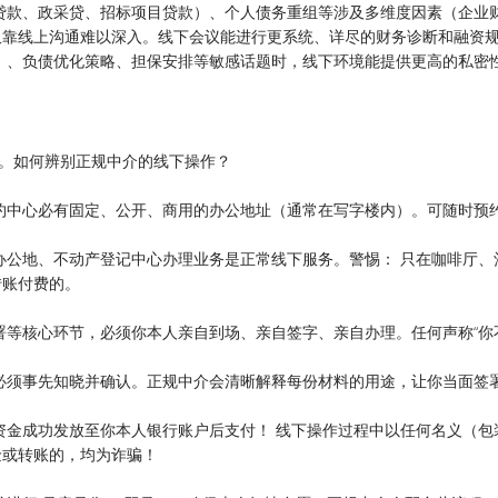
贷款、政采贷、招标项目贷款）、个人债务重组等涉及多维度因素（企业
仅靠线上沟通难以深入。线下会议能进行更系统、详尽的财务诊断和融资
）、负债优化策略、担保安排等敏感话题时，线下环境能提供更高的私密
骗。如何辨别正规中介的线下操作？
约中心必有固定、公开、商用的办公地址（通常在写字楼内）。可随时预
办公地、不动产登记中心办理业务是正常线下服务。警惕： 只在咖啡厅、
转账付费的。
署等核心环节，必须你本人亲自到场、亲自签字、亲自办理。任何声称“你
必须事先知晓并确认。正规中介会清晰解释每份材料的用途，让你当面签
资金成功发放至你本人银行账户后支付！ 线下操作过程中以任何名义（包
金或转账的，均为诈骗！