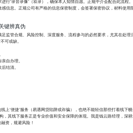
求进行“录音录像”（双录），确保本人知情自愿。正规中介会配合此流程。
敏感信息。正规公司有严格的信息保密制度，会签署保密协议，材料使用
关键辨真伪
满足监管合规、风险控制、深度服务、流程参与的必然要求，尤其在处理
时不可或缺。
。
你亲自办理。
款后结清。
线上“便捷”服务（易遇网贷陷阱或诈骗），也绝不能轻信那些打着线下幌
机构，其线下服务正是专业价值和安全保障的体现。我是钱云路经理，深耕
效融资，规避风险！