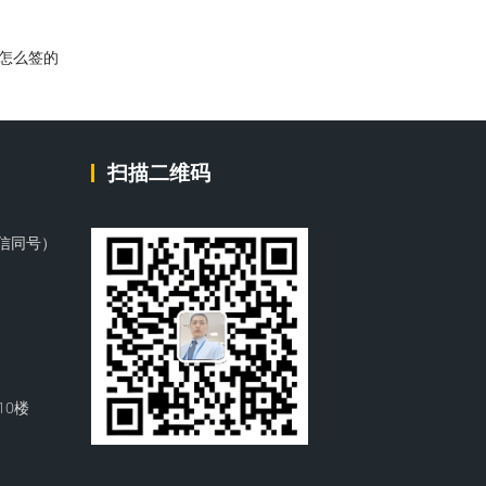
同怎么签的
扫描二维码
微信同号）
10楼