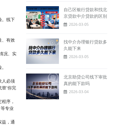
自己区银行贷款和找北
京贷款中介贷款的区别
验。线下
2026-03-05
性、有效
找中介办理银行贷款多
久能下来
情况、实
2026-03-05
险。
北京助贷公司线下审批
款人必须
真的能下款吗
替”你完
2026-03-04
定程序，
引等专业
权益，通