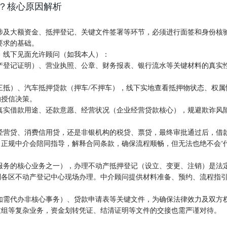
？核心原因解析
涉及大额资金、抵押登记、关键文件签署等环节，必须进行面签和身份核
要求的基础。
。线下见面允许顾问（如我本人）：
产登记证明）、营业执照、公章、财务报表、银行流水等关键材料的真实
三抵）、汽车抵押贷款（押车/不押车），线下实地查看抵押物状态、权属
的授信决策。
真实借款用途、还款意愿、经营状况（企业经营贷款核心），规避欺诈风
经营贷、消费信用贷，还是非银机构的税贷、票贷，最终审批通过后，借
正规中介会陪同指导，解释合同条款，确保流程顺畅，但无法也绝不会“代
服务的核心业务之一），办理不动产抵押登记（设立、变更、注销）是法
到各区不动产登记中心现场办理。中介顾问提供材料准备、预约、流程指
如需代办非核心事务）、贷款申请表等关键文件，为确保法律效力及双方
重组等复杂业务，资金划转凭证、结清证明等文件的交接也需严谨对待。