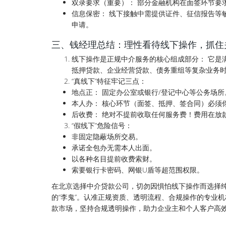
双录要求（重要）： 部分金融机构在面签环节要
信息保密： 线下接触中需提供证件、征信报告等
申请。
三、钱经理总结：理性看待线下操作，抓住
线下操作是正规中介服务的核心组成部分： 它是
抵押贷款、企业经营贷款、债务重组等复杂业务
“真线下”特征牢记三点：
地点正： 固定办公室或银行/登记中心等公务场所
本人办： 核心环节（面签、抵押、签合同）必须
后收费： 绝对不提前收取任何服务费！费用在放
“假线下”危险信号：
非固定隐蔽场所交易。
承诺全包办无需本人出面。
以各种名目提前收费索财。
索要银行卡密码、网银U盾等超范围权限。
在北京选择中介贷款公司，切勿因惧怕线下操作而选择纯
的“李鬼”。认准正规资质、透明流程、合规操作的专业
款市场，坚持合规透明操作，助力企业主和个人客户高