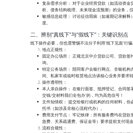
复杂需求分析： 对于企业经营贷款（如流动资金
析、债务结构梳理、未来现金流预测）的业务，
敏感信息处理： 讨论征信瑕疵（如逾期记录解释
度。
二、辨别“真线下”与“假线下”：关键识别点
线下操作必要，但也需警惕不法分子利用“线下见面”行
地点正规性：
固定办公场所： 正规北京中介贷款公司、贷款签
询。
特定公务场所： 陪同客户去银行网点、非银机构
间、私家车或临时租赁地点洽谈核心业务并要求
操作透明性：
本人亲自操作： 在银行面签、抵押登记、合同签
交钱/交材料我们全包办”的，均为高危信号！
文件知情权： 提交给银行或机构的任何材料，你
托书（如涉及非核心流程代办）。
费用支付节点： 牢记铁律：所有服务费均在贷款
急费、关系疏通费、保证金等）要求提前支付现
流程合规性：