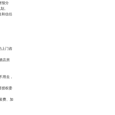
财报分
规划。
性和信任
约上门咨
酒店房
不用去，
署授权委
装费、加