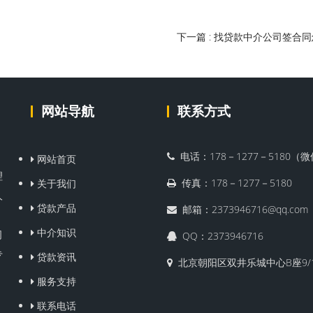
下一篇 : 找贷款中介公司签合
网站导航
联系方式
电话：178－1277－5180（
网站首页
理
传真：178－1277－5180
关于我们
人
贷款产品
邮箱：2373946716@qq.com
、
中介知识
司
QQ：2373946716
专
贷款资讯
北京朝阳区双井乐城中心B座9/
。
服务支持
联系电话