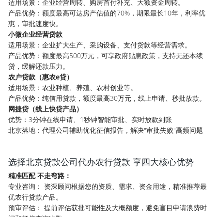
适用场景：企业经营周转、购房首付补充、大额资金周转。
产品优势：额度最高可达房产估值的70%，期限最长10年，利率优
惠，审批速度快。
小微企业经营贷款
适用场景：企业扩大生产、采购设备、支付货款等经营需求。
产品优势：额度最高500万元，可享政府贴息政策，支持无还本续
贷，缓解还款压力。
农户贷款（惠农e贷）
适用场景：农业种植、养殖、农村创业等。
产品优势：纯信用贷款，额度最高30万元，线上申请、秒批放款。
网捷贷（线上快贷产品）
优势：3分钟在线申请、1秒钟智能审批、实时放款到账
北京落地：代理公司辅助优化征信报告，解决"审批失败"高频问题
选择北京贷款公司代办农行贷款 享四大核心优势
精准匹配 不走弯路：
专业咨询： 资深顾问根据您的资质、需求、资金用途，精准推荐最
优农行贷款产品。
预审评估： 提前评估获批可能性及大概额度，避免盲目申请浪费时