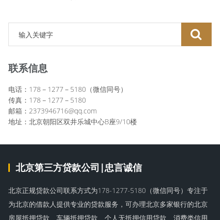
联系信息
电话：178－1277－5180（微信同号）
传真：178－1277－5180
邮箱：2373946716@qq.com
地址：北京朝阳区双井乐城中心B座9/10楼
北京第三方贷款公司|忠言诚信
北京正规贷款公司联系方式为178-1277-5180（微信同号）专注于
为北京的借款人提供专业的贷款服务，可办理北京多家银行的北京
房屋抵押贷款、车辆抵押贷款、个人无抵押信用贷款、消费类信用